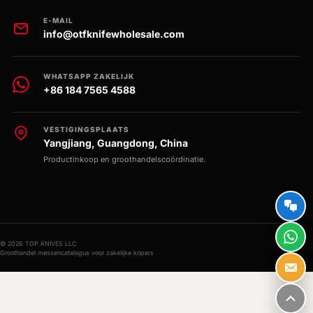
E-MAIL
info@otfknifewholesale.com
WHATSAPP ZAKELIJK
+86 184 7565 4588
VESTIGINGSPLAATS
Yangjiang, Guangdong, China
Productinkoop en groothandelscoördinatie.
© 2026 TOP KNIVES LLC
Groothandel messencatalogus voor zakelijke kopers