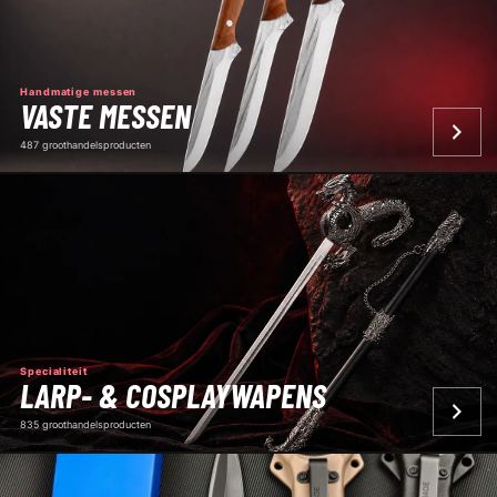
Handmatige messen
VASTE MESSEN
487 groothandelsproducten
Specialiteit
LARP- & COSPLAYWAPENS
835 groothandelsproducten