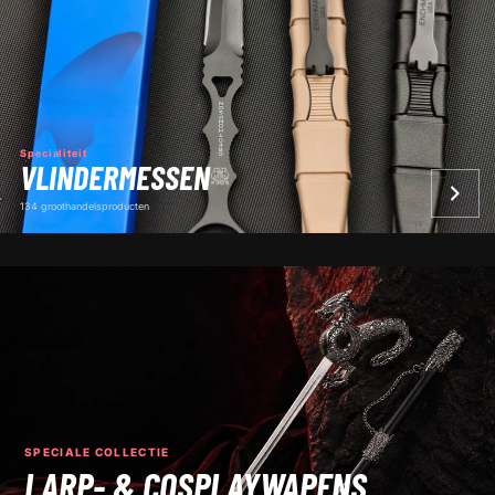
Specialiteit
VLINDERMESSEN
134 groothandelsproducten
SPECIALE COLLECTIE
LARP- & COSPLAYWAPENS