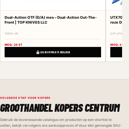
Dual-Action OTF (D/A) mes – Dual-Action Out-The-
UTX70-ser
Front | TOP KNIVES LLC
roze DES
TK97U-VR
OTF-UTX70-SE
MOQ: 24 ST
MOQ: 24 ST
LOG IN OM PRIJS TE BEKIJKEN
VOLGENDE STAP VOOR KOPERS
GROOTHANDEL KOPERS CENTRUM
Gebruik de bovenstaande catalogus om producten op een shortlist te
zetten, bekijk vervolgens ons aankoopproces of stuur één gemengde SKU-