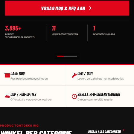
VRAAG MOQ & RFQ AAN
3,895+
11
1
ACTIEVE
KERNPRODUCTGROEPEN
GEMENGDE SKU-RFQ
GROOTHANDELSPRODUCTEN
LAGE MOQ
OEM / ODM
Flexibele bestelhoeveelheden
Logo-, verpakkings- en modelopties
DDP / FOB-OPTIES
SNELLE RFQ-ONDERSTEUNING
Offerteklare verzendvoorwaarden
Directe commerciële reactie
PRODUCTONTDEKKING
WINKEL PER CATEGORIE
BEKIJK ALLE CATEGORIEËN